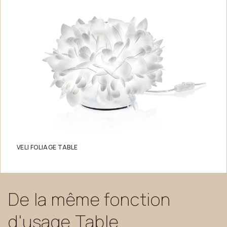
VELI FOLIAGE TABLE
De
la
même
fonction
d'usage
Table