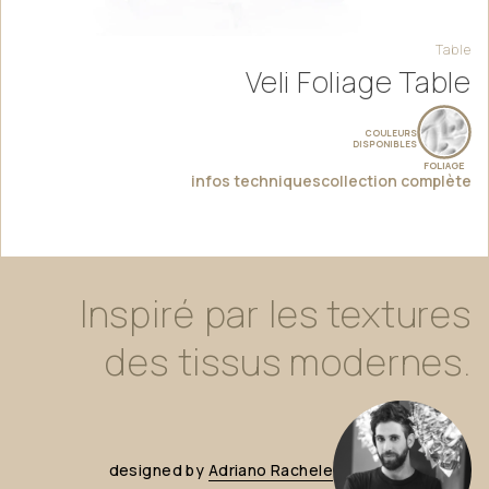
Table
Veli Foliage Table
COULEURS
DISPONIBLES
FOLIAGE
infos techniques
collection complète
Inspiré
par
les
textures
des
tissus
modernes.
designed
by
Adriano
Rachele