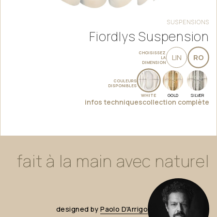
SUSPENSIONS
Fiordlys Suspension
CHOISISSEZ
LIN
RO
LA
DIMENSION
COULEURS
DISPONIBLES
WHITE
GOLD
SILVER
infos techniques
collection complète
fait
à
la
main
avec
naturel
designed
by
Paolo
D'Arrigo