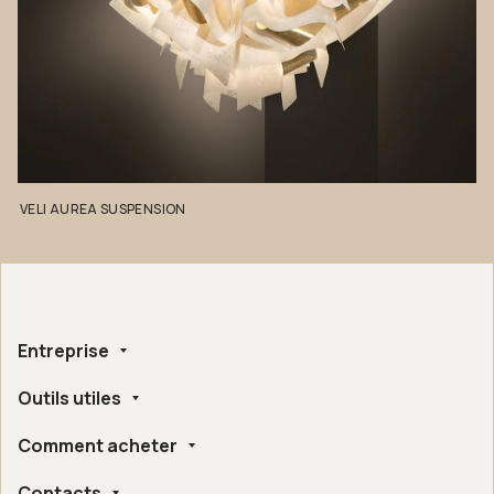
VELI
AUREA
SUSPENSION
Entreprise
Outils utiles
Qui nous sommes
Fait à la main
Comment acheter
Whistleblowing
Certifications Éthiques et Environnementales
Configurateur
Accessibilité Numérique
Contacts