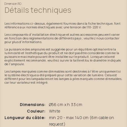
Dimension
RO
Détails
techniques
Les informations ci-dessus, également fournies dans la fiche technique, font
référence aux normes électriques avec une tension de 110-220 V.
Les composants d'installation électrique et autres accessoires peuvent varier
en fonction des réglementations de différents pays ; veuillez nous contacter
pour plus d'informations.
La puissance des ampoules est suggérée pour un équilibre optimal entre la
luminosité et l'esthétique du produit et ne doit pas être considérée comme la
puissance maximale pouvant être installée sur le produit. Lorsque cela est
explicitement recommandé, veuillez suivre la taille et/ou le diamètre indiqués
de l'ampoule.
Les lampes marquées comme dimmables sont destinées à l'être uniquement si
le système électrique a été préparé pour cette variation de lumière. Cela est
différent pour les lampadaires et les lampes à piles marqués comme dimmables,
car leur variateur est intégré.
Dimensions:
Ø56 cm x h 33 cm
Couleur:
White
Longueur du câble:
min 20 - max 140 cm (6m cable on
request)