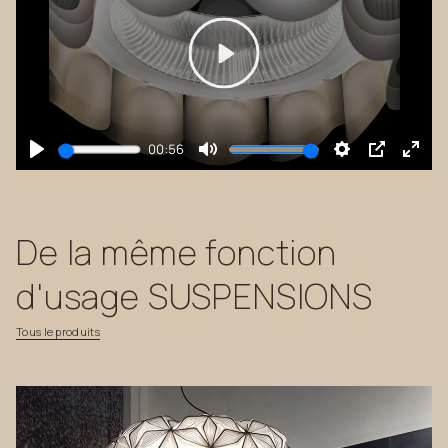
Play
00:56
Play
Mute
Settings
PIP
Enter
fulls
De
la
même
fonction
d'usage
SUSPENSIONS
Tous
le
produits