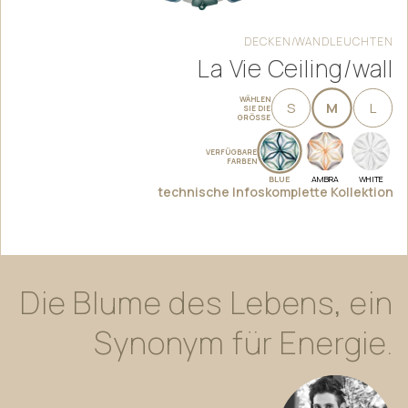
DECKEN/WANDLEUCHTEN
La Vie Ceiling/wall
WÄHLEN
S
M
L
SIE DIE
GRÖSSE
VERFÜGBARE
FARBEN
BLUE
AMBRA
WHITE
technische Infos
komplette Kollektion
Die
Blume
des
Lebens,
ein
Synonym
für
Energie.