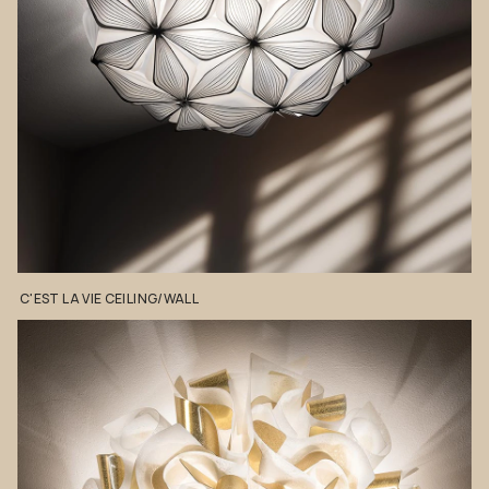
C'EST
LA
VIE
CEILING/WALL