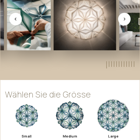
Wählen
Sie
die
Grösse
Small
Medium
Large