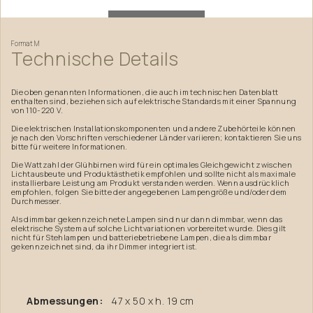
Format
M
Technische
Details
Die oben genannten Informationen, die auch im technischen Datenblatt
enthalten sind, beziehen sich auf elektrische Standards mit einer Spannung
von 110-220 V.
Die elektrischen Installationskomponenten und andere Zubehörteile können
je nach den Vorschriften verschiedener Länder variieren; kontaktieren Sie uns
bitte für weitere Informationen.
Die Wattzahl der Glühbirnen wird für ein optimales Gleichgewicht zwischen
Lichtausbeute und Produktästhetik empfohlen und sollte nicht als maximale
installierbare Leistung am Produkt verstanden werden. Wenn ausdrücklich
empfohlen, folgen Sie bitte der angegebenen Lampengröße und/oder dem
Durchmesser.
Als dimmbar gekennzeichnete Lampen sind nur dann dimmbar, wenn das
elektrische System auf solche Lichtvariationen vorbereitet wurde. Dies gilt
nicht für Stehlampen und batteriebetriebene Lampen, die als dimmbar
gekennzeichnet sind, da ihr Dimmer integriert ist.
Abmessungen:
47 x 50 x h. 19 cm