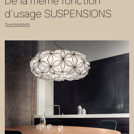
De
la
même
fonction
d'usage
SUSPENSIONS
Tous
le
produits