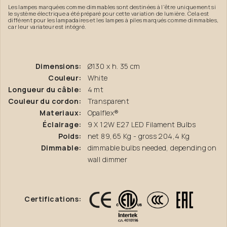
Les lampes marquées comme dimmables sont destinées à l'être uniquement si
le système électrique a été préparé pour cette variation de lumière. Cela est
différent pour les lampadaires et les lampes à piles marqués comme dimmables,
car leur variateur est intégré.
Dimensions:
Ø130 x h. 35 cm
Couleur:
White
Longueur du câble:
4 mt
Couleur du cordon:
Transparent
Materiaux:
Opalflex®
Éclairage:
9 X 12W E27 LED Filament Bulbs
Poids:
net 89,65 Kg - gross 204,4 Kg
Dimmable:
dimmable bulbs needed, depending on
wall dimmer
Certifications: