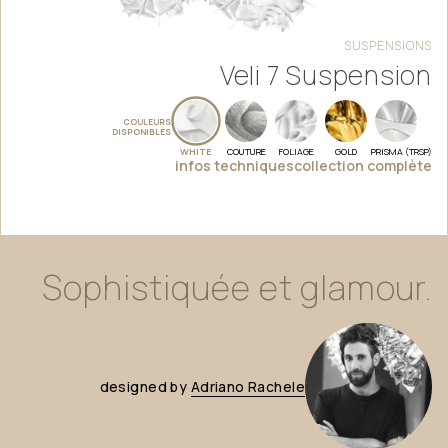
SUSPENSIONS
Veli 7 Suspension
COULEURS
DISPONIBLES
WHITE
COUTURE
FOLIAGE
GOLD
PRISMA (TRSP)
infos techniques
collection complète
Sophistiquée
et
glamour.
designed
by
Adriano
Rachele