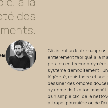
oie,
à
la
eté
des
iments.
Clizia est un lustre suspensi
ele
entièrement fabriqué à la m
pétales en technopolymère 
système d'emboîtement : un tr
légèreté, résistance et une 
dessiner des ombres douces 
système de fixation magnéti
d'un simple clic, de le netto
attrape-poussière ou de l'ai