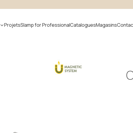
Projets
Slamp for Professional
Catalogues
Magasins
Contac
cher un produit
C
uvem
Nouveautés
odular
ystem