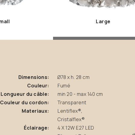
mall
Large
Dimensions:
Ø78 x h. 28 cm
Couleur:
Fumé
Longueur du câble:
min 20 - max 140 cm
Couleur du cordon:
Transparent
Materiaux:
Lentiflex®,
Cristalflex®
Éclairage:
4 X 12W E27 LED