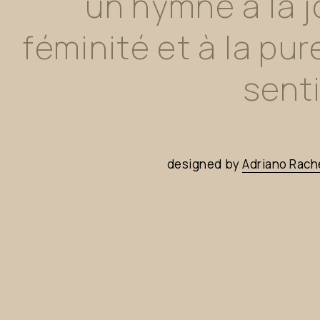
un
hymne
à
la
j
féminité
et
à
la
pur
sent
designed
by
Adriano
Rach