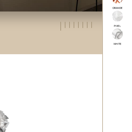
ORANGE
PIXEL
WHITE