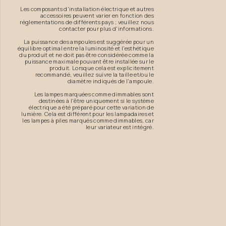
Les composants d'installation électrique et autres
accessoires peuvent varier en fonction des
réglementations de différents pays ; veuillez nous
contacter pour plus d'informations.
La puissance des ampoules est suggérée pour un
équilibre optimal entre la luminosité et l'esthétique
du produit et ne doit pas être considérée comme la
puissance maximale pouvant être installée sur le
produit. Lorsque cela est explicitement
recommandé, veuillez suivre la taille et/ou le
diamètre indiqués de l'ampoule.
Les lampes marquées comme dimmables sont
destinées à l'être uniquement si le système
électrique a été préparé pour cette variation de
lumière. Cela est différent pour les lampadaires et
les lampes à piles marqués comme dimmables, car
leur variateur est intégré.