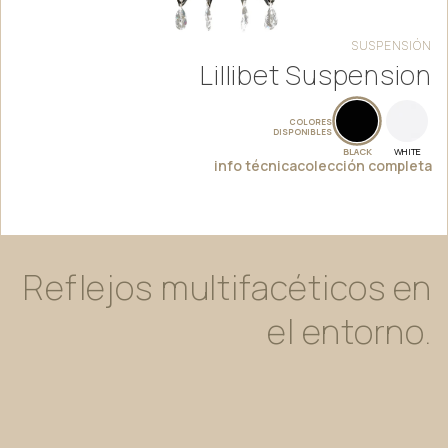
SUSPENSIÓN
Lillibet Suspension
COLORES
DISPONIBLES
BLACK
WHITE
info técnica
colección completa
Reflejos
multifacéticos
en
el
entorno.