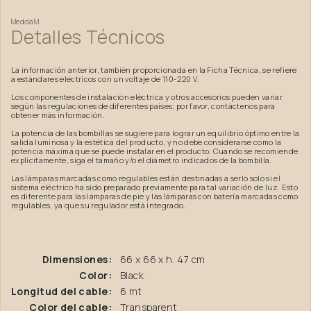
Medida
M
Detalles
Técnicos
La información anterior, también proporcionada en la Ficha Técnica, se refiere
a estándares eléctricos con un voltaje de 110-220 V.
Los componentes de instalación eléctrica y otros accesorios pueden variar
según las regulaciones de diferentes países; por favor, contáctenos para
obtener más información.
La potencia de las bombillas se sugiere para lograr un equilibrio óptimo entre la
salida luminosa y la estética del producto, y no debe considerarse como la
potencia máxima que se puede instalar en el producto. Cuando se recomiende
explícitamente, siga el tamaño y/o el diámetro indicados de la bombilla.
Las lámparas marcadas como regulables están destinadas a serlo solo si el
sistema eléctrico ha sido preparado previamente para tal variación de luz. Esto
es diferente para las lámparas de pie y las lámparas con batería marcadas como
regulables, ya que su regulador está integrado.
Dimensiones:
66 x 66 x h. 47 cm
Color:
Black
Longitud del cable:
6 mt
Color del cable:
Transparent