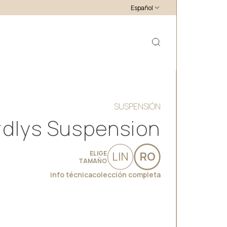
Español
SUSPENSIÓN
rdlys Suspension
ELIGE
LIN
RO
TAMAÑO
info técnica
colección completa