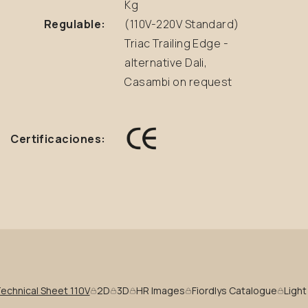
Kg
Regulable:
(110V-220V Standard)
Triac Trailing Edge -
alternative Dali,
Casambi on request
Certificaciones:
echnical Sheet 110V
2D
3D
HR Images
Fiordlys Catalogue
Light