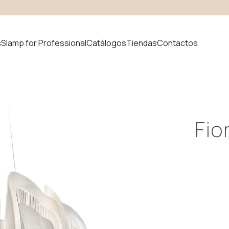
s
Slamp for Professional
Catálogos
Tiendas
Contactos
 producto
Fio
uvem
Novedades
odular
ystem