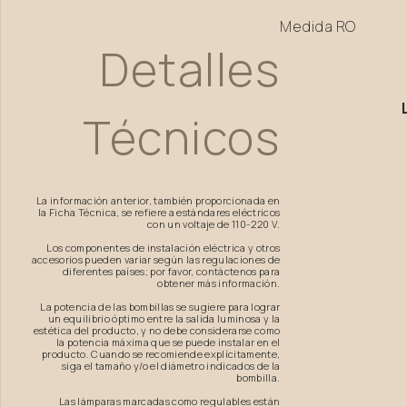
Medida
RO
Detalles
Técnicos
La información anterior, también proporcionada en
la Ficha Técnica, se refiere a estándares eléctricos
con un voltaje de 110-220 V.
Los componentes de instalación eléctrica y otros
accesorios pueden variar según las regulaciones de
diferentes países; por favor, contáctenos para
obtener más información.
La potencia de las bombillas se sugiere para lograr
un equilibrio óptimo entre la salida luminosa y la
estética del producto, y no debe considerarse como
la potencia máxima que se puede instalar en el
producto. Cuando se recomiende explícitamente,
siga el tamaño y/o el diámetro indicados de la
bombilla.
Las lámparas marcadas como regulables están