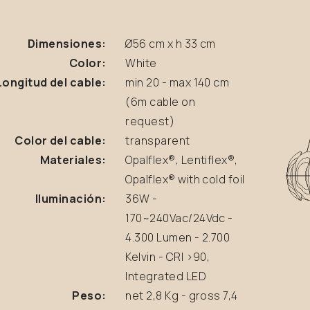
Dimensiones:
Ø56 cm x h 33 cm
Color:
White
Longitud del cable:
min 20 - max 140 cm
(6m cable on
request)
Color del cable:
transparent
Materiales:
Opalflex®, Lentiflex®,
Opalflex® with cold foil
Iluminación:
36W -
170~240Vac/24Vdc -
4.300 Lumen - 2.700
Kelvin - CRI >90,
Integrated LED
Peso:
net 2,8 Kg - gross 7,4