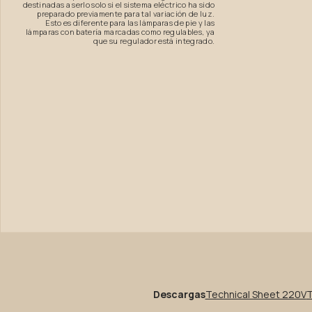
destinadas a serlo solo si el sistema eléctrico ha sido
preparado previamente para tal variación de luz.
Esto es diferente para las lámparas de pie y las
lámparas con batería marcadas como regulables, ya
que su regulador está integrado.
Descargas
Technical Sheet 220V
T