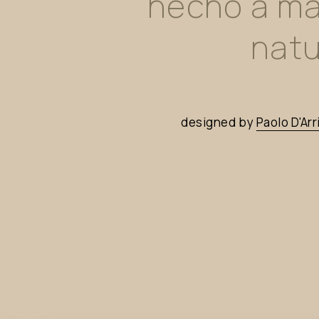
hecho
a
m
natu
designed
by
Paolo
D'Arr