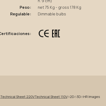
h. 9 cm)
Peso:
net 75 Kg - gross 178 Kg
Regulable:
Dimmable bulbs
Certificaciones:
s
Technical Sheet 220V
Technical Sheet 110V
2D
3D
HR Images