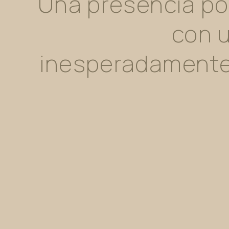
Una
presencia
po
con
inesperadament