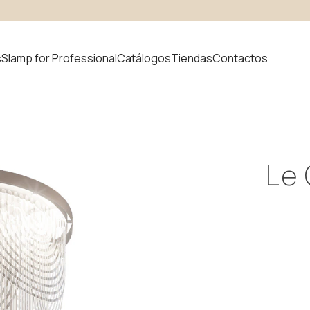
s
Slamp for Professional
Catálogos
Tiendas
Contactos
 producto
Le
uvem
Novedades
odular
ystem