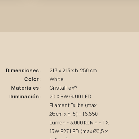
Dimensiones:
213 x 213 x h. 250 cm
Color:
White
Materiales:
Cristalflex®
Iluminación:
20 X 8W GU10 LED
Filament Bulbs (max
Ø5cm x h. 5) - 16.650
Lumen - 3.000 Kelvin + 1 X
15W E27 LED (max Ø6,5 x