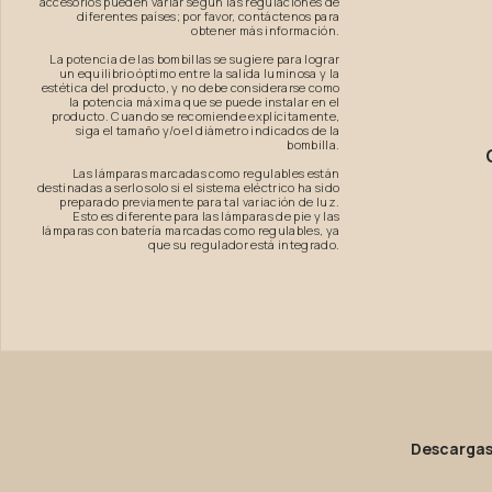
accesorios pueden variar según las regulaciones de
diferentes países; por favor, contáctenos para
obtener más información.
La potencia de las bombillas se sugiere para lograr
un equilibrio óptimo entre la salida luminosa y la
estética del producto, y no debe considerarse como
la potencia máxima que se puede instalar en el
producto. Cuando se recomiende explícitamente,
siga el tamaño y/o el diámetro indicados de la
bombilla.
Las lámparas marcadas como regulables están
destinadas a serlo solo si el sistema eléctrico ha sido
preparado previamente para tal variación de luz.
Esto es diferente para las lámparas de pie y las
lámparas con batería marcadas como regulables, ya
que su regulador está integrado.
Descarga