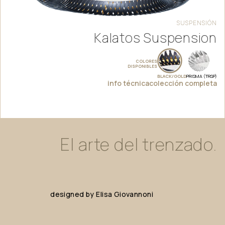
SUSPENSIÓN
Kalatos Suspension
COLORES
DISPONIBLES
BLACK/GOLD
PRISMA (TRSP)
info técnica
colección completa
El
arte
del
trenzado.
designed
by
Elisa
Giovannoni