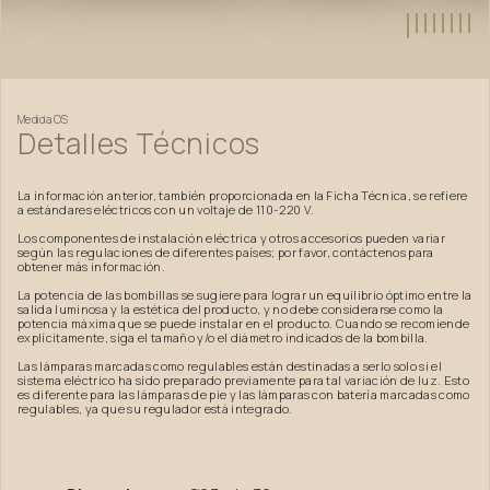
Medida
OS
Detalles
Técnicos
La información anterior, también proporcionada en la Ficha Técnica, se refiere
a estándares eléctricos con un voltaje de 110-220 V.
Los componentes de instalación eléctrica y otros accesorios pueden variar
según las regulaciones de diferentes países; por favor, contáctenos para
obtener más información.
La potencia de las bombillas se sugiere para lograr un equilibrio óptimo entre la
salida luminosa y la estética del producto, y no debe considerarse como la
potencia máxima que se puede instalar en el producto. Cuando se recomiende
explícitamente, siga el tamaño y/o el diámetro indicados de la bombilla.
Las lámparas marcadas como regulables están destinadas a serlo solo si el
sistema eléctrico ha sido preparado previamente para tal variación de luz. Esto
es diferente para las lámparas de pie y las lámparas con batería marcadas como
regulables, ya que su regulador está integrado.