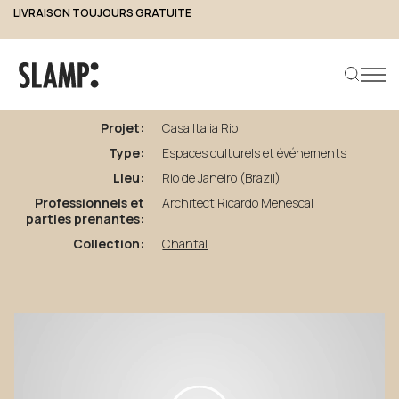
LIVRAISON TOUJOURS GRATUITE
retour aux projets
Casa
Italia
Rio
Projet:
Casa Italia Rio
Type:
Espaces culturels et événements
Rechercher un produit
Lieu:
Rio de Janeiro (Brazil)
Professionnels et
Architect Ricardo Menescal
parties prenantes:
Collection:
Chantal