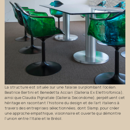
La structure est située sur une falaise surplombant l'océan.
Beatrice Bertini et Benedetta Acciari (Galleria Ex Elettrofonica),
ainsi que Claudia Pignatale (Galleria Secondome), perpétuent cet
héritage en racontant l'histoire du design et de l'art italiens à
travers des entreprises sélectionnées, dont Slamp, pour créer
une approche empathique, visionnaire et ouverte qui démontre
l'union entre l'Italie et le Brésil.