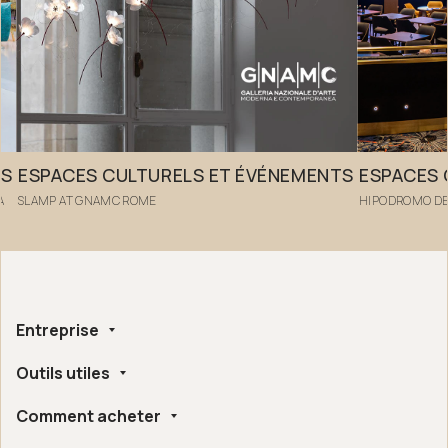
TS
ESPACES CULTURELS ET ÉVÉNEMENTS
ESPACES 
A
SLAMP AT GNAMC ROME
HIPODROMO DE
Entreprise
Outils utiles
Qui nous sommes
Fait à la main
Comment acheter
Whistleblowing
Certifications Éthiques et Environnementales
Configurateur