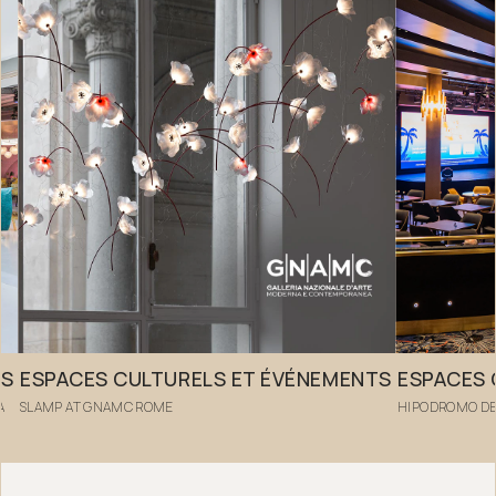
TS
ESPACES CULTURELS ET ÉVÉNEMENTS
ESPACES 
A
SLAMP AT GNAMC ROME
HIPODROMO DE