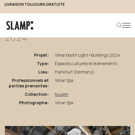
LIVRAISON TOUJOURS GRATUITE
retour aux projets
Vimar
booth
Light+Buildings
2024
Projet:
Vimar booth Light+Buildings 2024
Rechercher un produit
Type:
Espaces culturels et événements
Lieu:
Frankfurt (Germany)
Professionnels et
Vimar Spa
parties prenantes:
Collection:
Nuvem
Photographe:
Vimar Spa