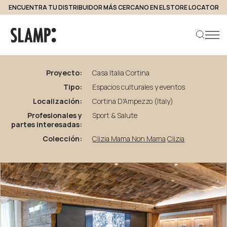
ENCUENTRA TU DISTRIBUIDOR MÁS CERCANO EN EL STORE LOCATOR
volver a proyectos
Casa
Italia
Cortina
Proyecto:
Casa Italia Cortina
Tipo:
Espacios culturales y eventos
Buscar producto
Localización:
Cortina D'Ampezzo (Italy)
Profesionales y
Sport & Salute
partes interesadas:
Colección:
Clizia Mama Non Mama
Clizia