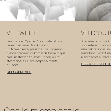
VELI
WHITE
VELI
COUT
Fabricada en Opalflex®, un material con
Su acabado inspirado e
capacidad para difundir la luz
convierte en una solu
uniformemente, presenta una impresión
a las habitaciones un
blanca opaca en los bordes de los velos que
sobre tono. La textura
crea un efecto de claroscuro con la luz. El
blanco sobre el materi
efecto final es suave y especialmente
DESCUBRE VELI 
brillante.
DESCUBRE VELI
Con
lo
mismo
estilo