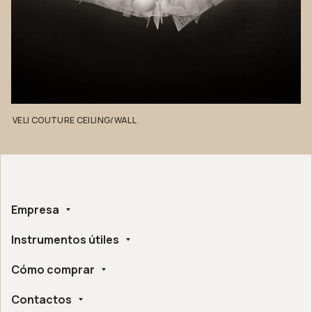
VELI
COUTURE
CEILING/WALL
Empresa
Instrumentos útiles
Sobre nosotros
Hecho a mano
Cómo comprar
Whistleblowing
Certificaciones Éticas y Ambientales
Configurador
Accesibilidad Digital
Contactos
Encuentra un distribuidor cerca de ti
Asistencia Post-Venta