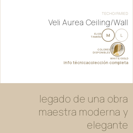
TECHO/PARED
Veli Aurea Ceiling/Wall
ELIGE
M
L
TAMAÑO
COLORES
DISPONIBLES
WHITE/GOLD
info técnica
colección completa
legado
de
una
obra
maestra
moderna
y
elegante