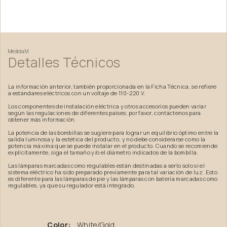
Medida
M
Detalles
Técnicos
La información anterior, también proporcionada en la Ficha Técnica, se refiere
a estándares eléctricos con un voltaje de 110-220 V.
Los componentes de instalación eléctrica y otros accesorios pueden variar
según las regulaciones de diferentes países; por favor, contáctenos para
obtener más información.
La potencia de las bombillas se sugiere para lograr un equilibrio óptimo entre la
salida luminosa y la estética del producto, y no debe considerarse como la
potencia máxima que se puede instalar en el producto. Cuando se recomiende
explícitamente, siga el tamaño y/o el diámetro indicados de la bombilla.
Las lámparas marcadas como regulables están destinadas a serlo solo si el
sistema eléctrico ha sido preparado previamente para tal variación de luz. Esto
es diferente para las lámparas de pie y las lámparas con batería marcadas como
regulables, ya que su regulador está integrado.
Color:
White/Gold