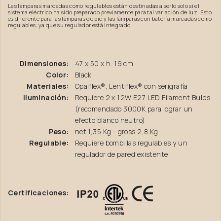
Las lámparas marcadas como regulables están destinadas a serlo solo si el
sistema eléctrico ha sido preparado previamente para tal variación de luz. Esto
es diferente para las lámparas de pie y las lámparas con batería marcadas como
regulables, ya que su regulador está integrado.
Dimensiones:
47 x 50 x h. 19 cm
Color:
Black
Materiales:
Opalflex®, Lentiflex® con serigrafía
Iluminación:
Requiere 2 x 12W E27 LED Filament Bulbs
(recomendado 3000K para lograr un
efecto blanco neutro)
Peso:
net 1,35 Kg - gross 2,8 Kg
Regulable:
Requiere bombillas regulables y un
regulador de pared existente
Certificaciones: