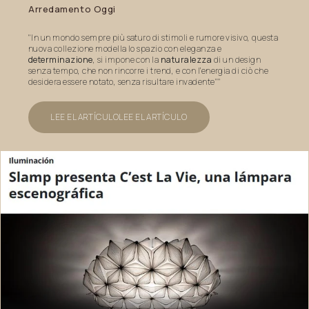
Arredamento
Oggi
"In un mondo sempre più saturo di stimoli e rumore visivo, questa
nuova collezione modella lo spazio con eleganza e
determinazione
, si impone con la
naturalezza
di un design
senza tempo, che non rincorre i trend, e con l’energia di ciò che
desidera essere notato, senza risultare invadente""
LEE EL ARTÍCULO
LEE EL ARTÍCULO