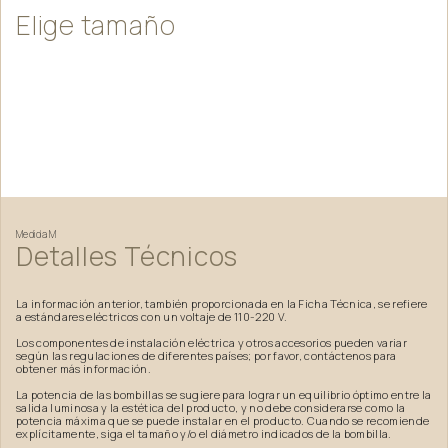
Elige
tamaño
Medida
M
Detalles
Técnicos
La información anterior, también proporcionada en la Ficha Técnica, se refiere
a estándares eléctricos con un voltaje de 110-220 V.
Los componentes de instalación eléctrica y otros accesorios pueden variar
según las regulaciones de diferentes países; por favor, contáctenos para
obtener más información.
La potencia de las bombillas se sugiere para lograr un equilibrio óptimo entre la
salida luminosa y la estética del producto, y no debe considerarse como la
potencia máxima que se puede instalar en el producto. Cuando se recomiende
explícitamente, siga el tamaño y/o el diámetro indicados de la bombilla.