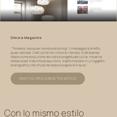
Dimora
Magazine
"Timeless, because trends are boring
”. Il messaggio è diretto,
quasi radicale. C’est La Vie non rincorre il tempo, lo attraversa.
Nasce come evoluzione del codice progettuale La Vie, ma se ne
distacca per maturità ed equilibrio, trasformandosi in un oggetto
scenografico che rifiuta l’eccesso e sceglie la misura."
READ THE ARTICLE
READ THE ARTICLE
Con
lo
mismo
estilo