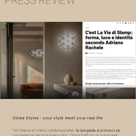
PRESS
REVIEW
Globe
Styles
-
your
style
meet
your
real
life
"All’interno di interni contemporanei,
la lampada si armonizza
con materiali neutri e arredi sobri. Che si tratti di un living open