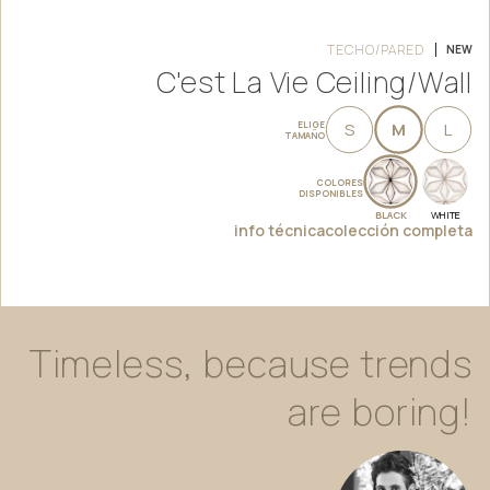
TECHO/PARED
NEW
C'est La Vie Ceiling/Wall
ELIGE
S
M
L
TAMAÑO
COLORES
DISPONIBLES
BLACK
WHITE
info técnica
colección completa
Timeless,
because
trends
are
boring!