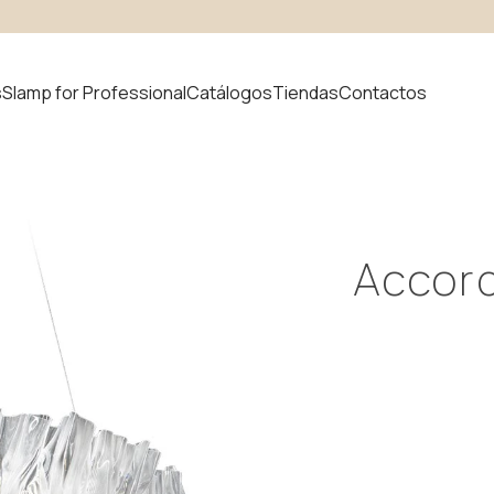
s
Slamp for Professional
Catálogos
Tiendas
Contactos
 producto
Accor
uvem
Novedades
odular
ystem