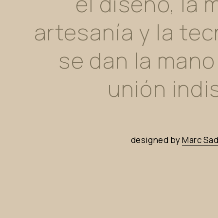
el
diseño,
la
m
artesanía
y
la
tec
se
dan
la
mano
unión
indi
designed
by
Marc
Sad