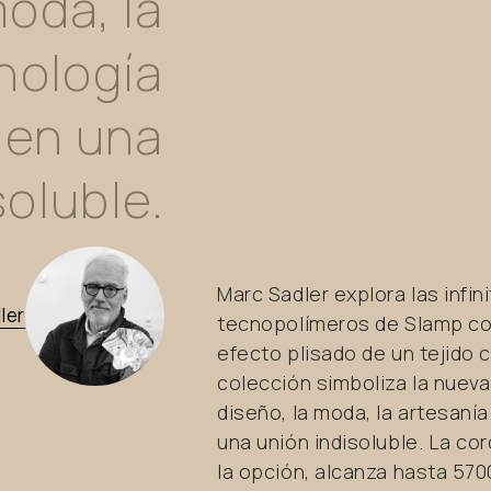
oda,
la
nología
en
una
soluble.
Marc Sadler explora las infin
ler
tecnopolímeros de Slamp co
efecto plisado de un tejido 
colección simboliza la nuev
diseño, la moda, la artesanía
una unión indisoluble. La co
la opción, alcanza hasta 570