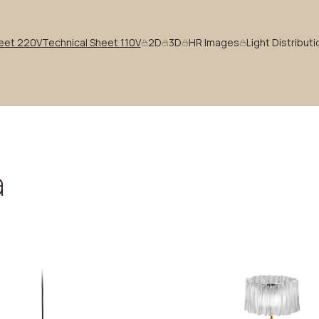
heet 220V
Technical Sheet 110V
2D
3D
HR Images
Light Distribut
a