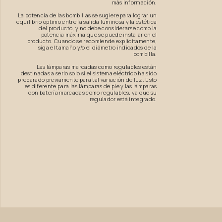
más información.
La potencia de las bombillas se sugiere para lograr un
equilibrio óptimo entre la salida luminosa y la estética
del producto, y no debe considerarse como la
potencia máxima que se puede instalar en el
producto. Cuando se recomiende explícitamente,
siga el tamaño y/o el diámetro indicados de la
bombilla.
Las lámparas marcadas como regulables están
destinadas a serlo solo si el sistema eléctrico ha sido
preparado previamente para tal variación de luz. Esto
es diferente para las lámparas de pie y las lámparas
con batería marcadas como regulables, ya que su
regulador está integrado.