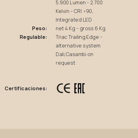
5.900 Lumen - 2.700
Kelvin - CRI >90,
Integrated LED
Peso:
net 4 Kg - gross 6 Kg
Regulable:
Triac Trailing Edge -
alternative system
Dali,Casambi on
request
Certificaciones: