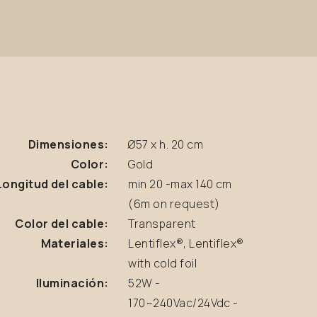
Dimensiones:
Ø57 x h. 20 cm
Color:
Gold
Longitud del cable:
min 20 -max 140 cm
(6m on request)
Color del cable:
Transparent
Materiales:
Lentiflex®, Lentiflex®
with cold foil
Iluminación:
52W -
170~240Vac/24Vdc -