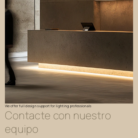
We
offer
full
design
support
for
lighting
professionals
Contacte
con
nuestro
equipo