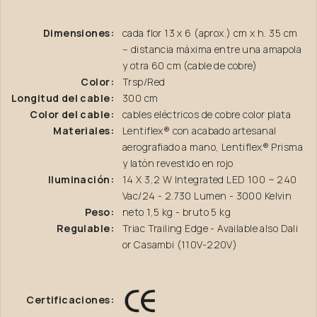
Dimensiones:
cada flor 13 x 6 (aprox.) cm x h. 35 cm
– distancia máxima entre una amapola
y otra 60 cm (cable de cobre)
Color:
Trsp/Red
Longitud del cable:
300 cm
Color del cable:
cables eléctricos de cobre color plata
Materiales:
Lentiflex® con acabado artesanal
aerografiado a mano, Lentiflex® Prisma
y latón revestido en rojo
Iluminación:
14 X 3,2 W Integrated LED 100 ~ 240
Vac/24 - 2.730 Lumen - 3000 Kelvin
Peso:
neto 1,5 kg - bruto 5 kg
Regulable:
Triac Trailing Edge - Available also Dali
or Casambi (110V-220V)
Certificaciones: