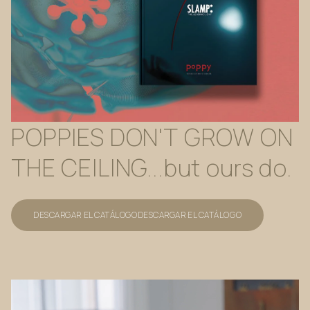
POPPIES
DON'T
GROW
ON
THE
CEILING...but
ours
do.
DESCARGAR EL CATÁLOGO
DESCARGAR EL CATÁLOGO