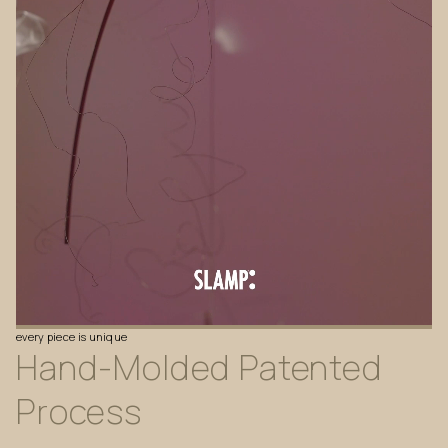
every
piece
is
unique
Hand-Molded
Patented
Process