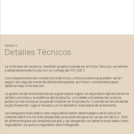
Medida
14
Detalles
Técnicos
La información anterior, también proporcionada en la Ficha Técnica, se refiere
a estándares eléctricos con un voltaje de 110-220 V.
Los componentes de instalación eléctrica y otros accesorios pueden variar
según las regulaciones de diferentes países; por favor, contáctenos para
obtener más información.
La potencia de las bombillas se sugiere para lograr un equilibrio óptimo entre la
salida luminosa y la estética del producto, y no debe considerarse como la
potencia máxima que se puede instalar en el producto. Cuando se recomiende
explícitamente, siga el tamaño y/o el diámetro indicados de la bombilla.
Las lámparas marcadas como regulables están destinadas a serlo solo si el
sistema eléctrico ha sido preparado previamente para tal variación de luz. Esto
es diferente para las lámparas de pie y las lámparas con batería marcadas como
regulables, ya que su regulador está integrado.