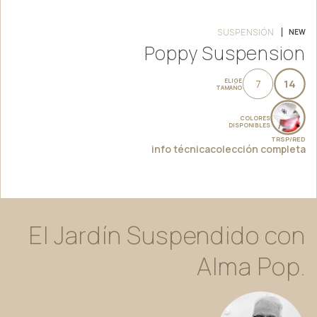
SUSPENSIÓN
NEW
Poppy Suspension
ELIGE
7
14
TAMAÑO
COLORES
DISPONIBLES
TRSP/RED
info técnica
colección completa
El
Jardín
Suspendido
con
Alma
Pop.