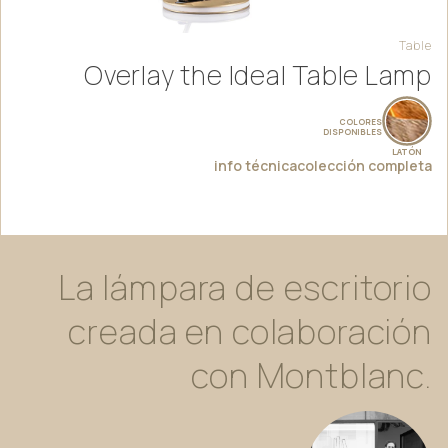
Table
Overlay the Ideal Table Lamp
COLORES
DISPONIBLES
LATÓN
info técnica
colección completa
La
lámpara
de
escritorio
creada
en
colaboración
con
Montblanc.