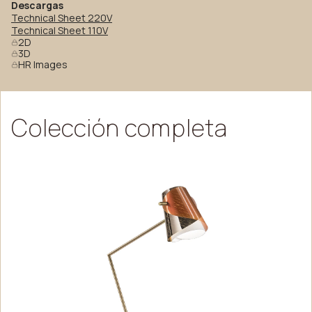
Descargas
Technical Sheet 220V
Technical Sheet 110V
2D
3D
HR Images
Colección
completa