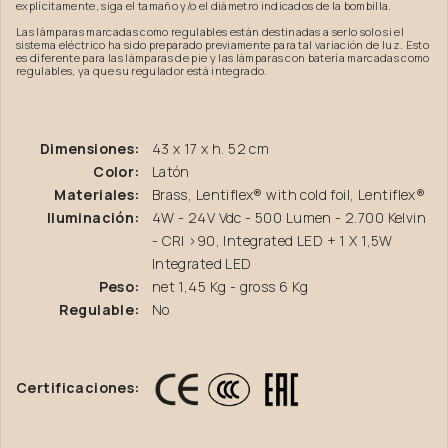
explícitamente, siga el tamaño y/o el diámetro indicados de la bombilla.
Las lámparas marcadas como regulables están destinadas a serlo solo si el
sistema eléctrico ha sido preparado previamente para tal variación de luz. Esto
es diferente para las lámparas de pie y las lámparas con batería marcadas como
regulables, ya que su regulador está integrado.
Dimensiones:
43 x 17 x h. 52 cm
Color:
Latón
Materiales:
Brass, Lentiflex® with cold foil, Lentiflex®
Iluminación:
4W - 24V Vdc - 500 Lumen - 2.700 Kelvin
- CRI >90, Integrated LED + 1 X 1,5W
Integrated LED
Peso:
net 1,45 Kg - gross 6 Kg
Regulable:
No
Certificaciones: