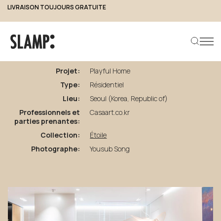
LIVRAISON TOUJOURS GRATUITE
retour aux projets
Playful
Home
Projet:
Playful Home
Type:
Résidentiel
Rechercher un produit
Lieu:
Seoul (Korea, Republic of)
Professionnels et
Casaart.co.kr
parties prenantes:
Collection:
Étoile
Photographe:
Yousub Song