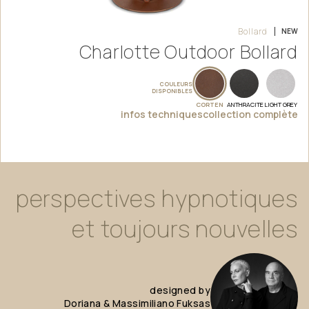
Bollard
NEW
Charlotte Outdoor Bollard
COULEURS
DISPONIBLES
CORTEN
ANTHRACITE
LIGHT GREY
infos techniques
collection complète
perspectives
hypnotiques
et
toujours
nouvelles
designed
by
Doriana
&
Massimiliano
Fuksas