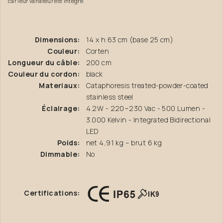
car leur variateur est intégré.
Dimensions:
14 x h 63 cm (base 25 cm)
Couleur:
Corten
Longueur du câble:
200 cm
Couleur du cordon:
black
Materiaux:
Cataphoresis treated-powder-coated
stainless steel
Éclairage:
4.2W - 220~230 Vac - 500 Lumen -
3.000 Kelvin - Integrated Bidirectional
LED
Poids:
net 4,91 kg – brut 6 kg
Dimmable:
No
Certifications: