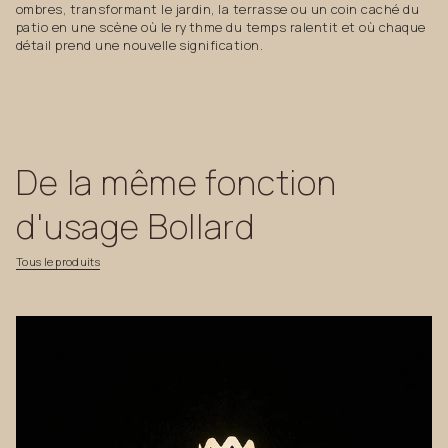
ombres, transformant le jardin, la terrasse ou un coin caché du
patio en une scène où le rythme du temps ralentit et où chaque
détail prend une nouvelle signification.
De
la
même
fonction
d'usage
Bollard
Tous
le
produits