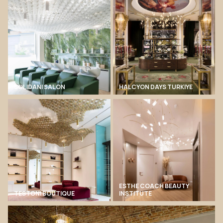
SOLIDANI SALON
HALCYON DAYS TURKIYE
ESTHE COACH BEAUTY
TESTONI BOUTIQUE
INSTITUTE