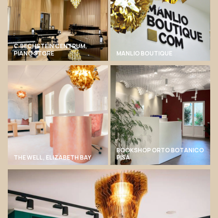
C.BECHSTEIN CENTRUM,
PIANO STORE
MANLIO BOUTIQUE
BOOKSHOP ORTO BOTANICO
THE WELL, ELIZABETH BAY
PISA