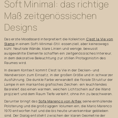
Soft
Minimal:
das
richtige
Maß
zeitgenössischen
Designs
Das erste Moodboard interpretiert die Kollektion
C’est la Vie von
Slamp
in einem Soft-Minimal-Stil: essenziell, aber keineswegs
kühl. Neutrale Wände, klare Linien und wenige, bewusst
ausgewählte Elemente schaffen ein zeitgenössisches Interieur,
in dem dekorative Beleuchtung zur stillen Protagonistin des
Raumes wird.
In diesem Kontext kommt C’est la Vie in der Decken- und
Wandversion zum Einsatz, in der großen Größe und in schwarzer
Ausführung. Die dunkle Farbe verwandelt die florale Struktur der
Lampe in ein markantes grafisches Zeichen: ein leuchtendes
Basrelief, das einen warmen, weichen Lichtschein auf die Wand
projiziert und dem Raum Tiefe verleiht, ohne ihn zu beschweren.
Darunter bringt das
Sofa Marenco von Arflex
seine einhüllende
Polsterung und die großzügigen Volumen ein, die Mario Marenco
1970 entworfen hat und die bis heute unverkennbar geblieben
sind. Der Dialog entsteht zwischen der klaren Geometrie der