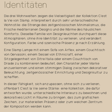
Identitäten
Die drei Wohnwelten zeigen die Vielseitigkeit der Kollektion C’est
la Vie von Slamp, interpretiert durch sehr unterschiedliche
Wohnstile: die Strenge des zeitgenössischen Minimalismus, die
Frische mediterranen Designs und die Wärme des häuslichen
Komforts. Dieselbe Familie von Designleuchten durchquert diese
Atmosphären, ohne ihre Identität zu verlieren, und verändert
Konfiguration, Farbe und szenische Präsenz je nach Erzählung.
Eine Slamp Lampe mit einem Sofa von Arflex, einem Couchtisch
von Gervasoni, einem Sessel von Ethnicraft, einer
Sitzgelegenheit von Ditre Italia oder einem Couchtisch von
Driade zu kombinieren bedeutet, den Charakter jeder Marke
anzuerkennen und einen stimmigen Dialog zwischen dekorativer
Beleuchtung, zeitgenössischer Einrichtung und Designkultur zu
schaffen.
In dieser Fähigkeit, sich anzupassen, ohne sich zu verlieren,
offenbart C’est la Vie seine Stärke: eine Kollektion, die dafür
entworfen wurde, unterschiedliche Interieurs zu bewohnen und
dekoratives Licht in Räume zu bringen, das zum grafischen
Zeichen, zur materiellen Präsenz oder zum weichen Zentrum
der Komposition werden kann.