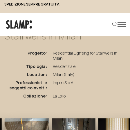
SPEDIZIONE SEMPRE GRATUITA
torna ai progetti
Residential
Lighting
for
Stairwells
in
Milan
Progetto:
Residential Lighting for Stairwells in
Cerca prodotto
Milan
Tipologia:
Residenziale
Location:
Milan (Italy)
Professionisti e
Impec S.p.A
soggetti coinvolti:
Collezione:
La Lollo