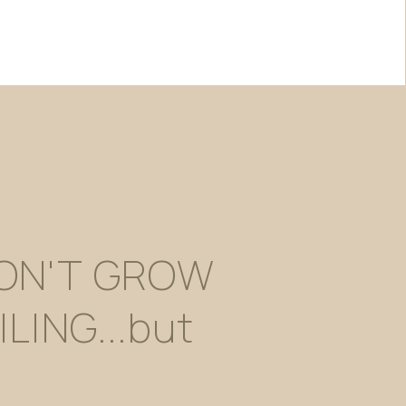
ON'T
GROW
ILING...but