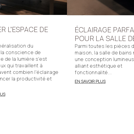
ER
L’ESPACE
DE
ÉCLAIRAGE
PARFA
L
POUR
LA
SALLE
D
néralisation du
Parmi toutes les pièces d
, la conscience de
maison, la salle de bains
e de la lumière s’est
une conception lumineus
ux qui travaillent à
alliant esthétique et
avent combien l’éclairage
fonctionnalité...
ncer la productivité et
EN SAVOIR PLUS
LUS