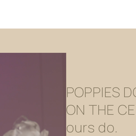
POPPIES
D
ON
THE
CE
ours
do.