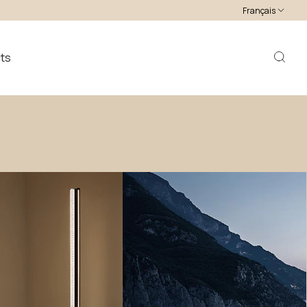
Français
ts
e
vivre
la
lumière