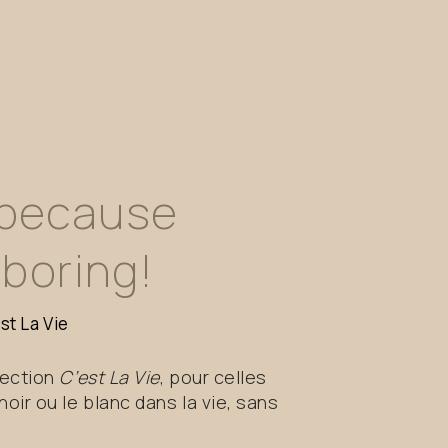
because
boring!
est
La
Vie
lection
C’est La Vie
, pour celles
noir ou le blanc dans la vie, sans