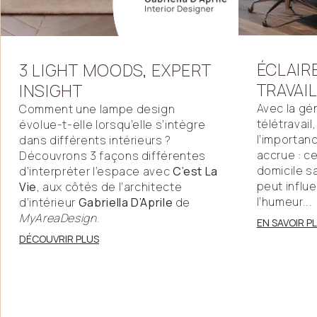
ÉCLAIR
3
LIGHT
MOODS,
EXPERT
TRAVAI
INSIGHT
Avec la gé
Comment une lampe design
télétravail
évolue-t-elle lorsqu’elle s’intègre
l’importanc
dans différents intérieurs ?
accrue : ce
Découvrons 3 façons différentes
domicile s
d’interpréter l’espace avec
C’est La
peut influe
Vie
, aux côtés de l’architecte
l’humeur...
d’intérieur
Gabriella D’Aprile
de
MyAreaDesign
.
EN SAVOIR P
DÉCOUVRIR PLUS