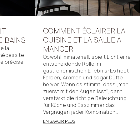
COMMENT
ÉCLAIRER
LA
IT
CUISINE
ET
LA
SALLE
À
E
BAINS
MANGER
e la
 nécessite
Obwohl immateriell, spielt Licht eine
e précise,
entscheidende Rolle im
gastronomischen Erlebnis: Es hebt
Farben, Aromen und sogar Düfte
hervor. Wenn es stimmt, dass „man
zuerst mit den Augen isst“, dann
verstärkt die richtige Beleuchtung
für Küche und Esszimmer das
Vergnügen jeder Kombination...
EN SAVOIR PLUS