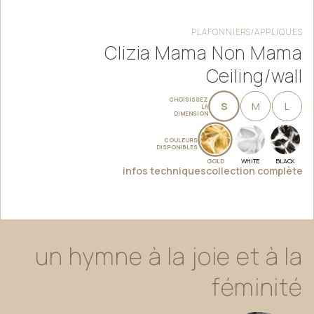
PLAFONNIERS/APPLIQUES
Clizia Mama Non Mama
Ceiling/wall
CHOISISSEZ
S
M
L
LA
DIMENSION
COULEURS
DISPONIBLES
GOLD
WHITE
BLACK
infos techniques
collection complète
un
hymne
à
la
joie
et
à
la
féminité