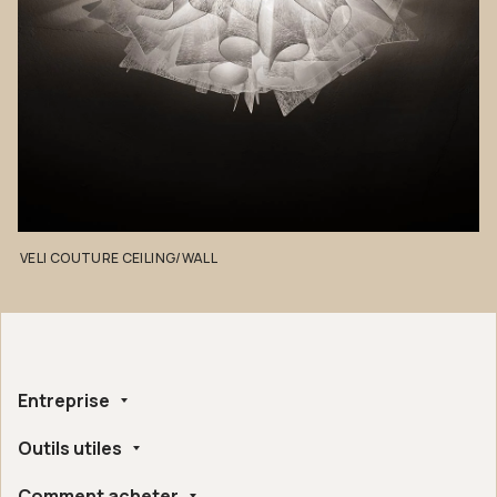
VELI
COUTURE
CEILING/WALL
Entreprise
Outils utiles
Qui nous sommes
Fait à la main
Comment acheter