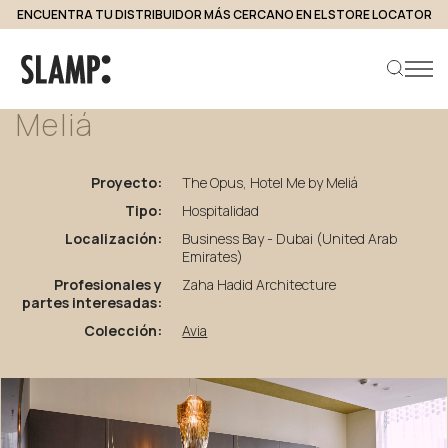
ENCUENTRA TU DISTRIBUIDOR MÁS CERCANO EN EL STORE LOCATOR
volver a proyectos
The
Opus,
Hotel
Me
by
Meliá
Buscar producto
Proyecto:
The Opus, Hotel Me by Meliá
Tipo:
Hospitalidad
Localización:
Business Bay - Dubai (United Arab
Emirates)
Profesionales y
Zaha Hadid Architecture
partes interesadas:
Colección:
Avia