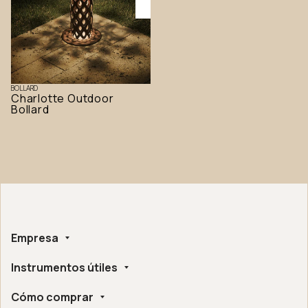
BOLLARD
Charlotte Outdoor
Bollard
Empresa
Instrumentos útiles
Sobre nosotros
Hecho a mano
Cómo comprar
Whistleblowing
Certificaciones Éticas y Ambientales