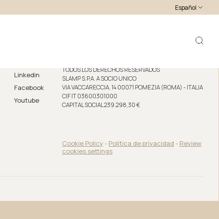
Español
SLAMP S.P.A.
Síguenos en
COPYRIGHT SLAMP S.P.A. A SOCIO UNICO 2026.
Instagram
TODOS LOS DERECHOS RESERVADOS
Linkedin
SLAMP S.P.A. A SOCIO UNICO
Facebook
VIA VACCARECCIA, 14 00071 POMEZIA (ROMA) - ITALIA
CIF IT 03600301000
Youtube
CAPITAL SOCIAL 239.298,30 €
Cookie Policy
-
Política de privacidad
-
Review
cookies settings