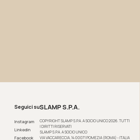
SLAMP S.P.A.
Seguici su
COPYRIGHT SLAMP S.P.A. A SOCIO UNICO 2026. TUTTI
Instagram
I DIRITTI RISERVATI
Linkedin
SLAMP S.P.A. A SOCIO UNICO
Facebook
VIA VACCARECCIA, 14 00071 POMEZIA (ROMA) - ITALIA