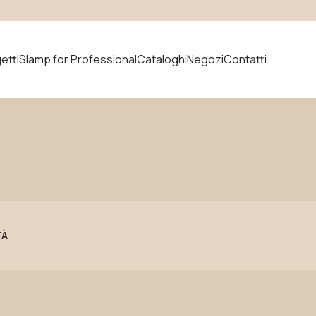
etti
Slamp for Professional
Cataloghi
Negozi
Contatti
prodotto
Novità
TÀ