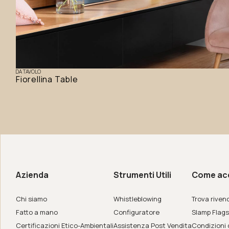
DA TAVOLO
Fiorellina Table
amo
de in Italy
Azienda
Strumenti Utili
Come ac
er
Chi siamo
Whistleblowing
Trova rivend
Fatto a mano
Configuratore
Slamp Flags
Certificazioni Etico-Ambientali
Assistenza Post Vendita
Condizioni 