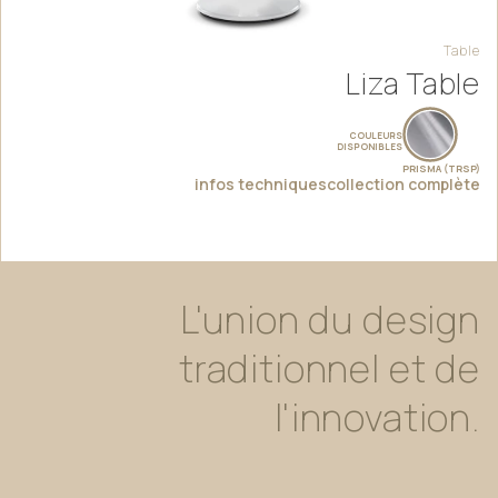
Table
Liza Table
COULEURS
DISPONIBLES
PRISMA (TRSP)
infos techniques
collection complète
L'union
du
design
traditionnel
et
de
l'innovation.