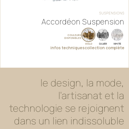
SUSPENSIONS
Accordéon Suspension
COULEURS
DISPONIBLES
GOLD
SILVER
WHITE
infos techniques
collection complète
le
design,
la
mode,
l'artisanat
et
la
technologie
se
rejoignent
dans
un
lien
indissoluble