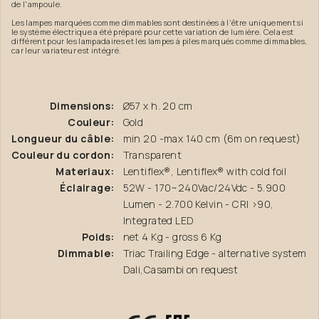
de l'ampoule.
Les lampes marquées comme dimmables sont destinées à l'être uniquement si
le système électrique a été préparé pour cette variation de lumière. Cela est
différent pour les lampadaires et les lampes à piles marqués comme dimmables,
car leur variateur est intégré.
Dimensions:
Ø57 x h. 20 cm
Couleur:
Gold
Longueur du câble:
min 20 -max 140 cm (6m on request)
Couleur du cordon:
Transparent
Materiaux:
Lentiflex®, Lentiflex® with cold foil
Éclairage:
52W - 170~240Vac/24Vdc - 5.900
Lumen - 2.700 Kelvin - CRI >90,
Integrated LED
Poids:
net 4 Kg - gross 6 Kg
Dimmable:
Triac Trailing Edge - alternative system
Dali,Casambi on request