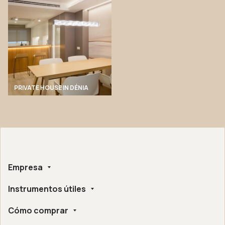
PRIVATE HOUSE IN DÉNIA
Empresa
Instrumentos útiles
Sobre nosotros
Hecho a mano
Cómo comprar
Whistleblowing
Certificaciones Éticas y Ambientales