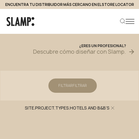
ENCUENTRA TU DISTRIBUIDOR MÁS CERCANO EN EL STORE LOCATOR
Proyectos
¿ERES
UN
PROFESIONAL?
Descubre
cómo
diseñar
con
Slamp.
Buscar producto
FILTRAR
FILTRAR
SITE.PROJECT.TYPES.HOTELS AND B&B’S