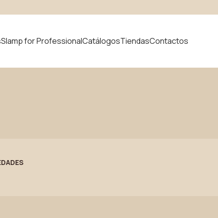
s
Slamp for Professional
Catálogos
Tiendas
Contactos
 producto
Novedades
EDADES