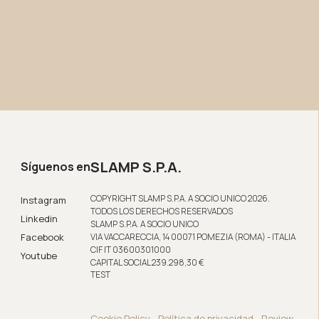
SLAMP S.P.A.
Síguenos en
COPYRIGHT SLAMP S.P.A. A SOCIO UNICO 2026.
Instagram
TODOS LOS DERECHOS RESERVADOS
Linkedin
SLAMP S.P.A. A SOCIO UNICO
Facebook
VIA VACCARECCIA, 14 00071 POMEZIA (ROMA) - ITALIA
CIF IT 03600301000
Youtube
CAPITAL SOCIAL 239.298,30 €
TEST
Cookie Policy
-
Política de privacidad
-
Review