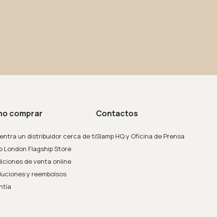
o comprar
Contactos
ntra un distribuidor cerca de ti
Slamp HQ y Oficina de Prensa
p London Flagship Store
iciones de venta online
luciones y reembolsos
ntía