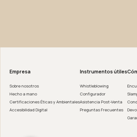
la empresa
de in Italy
Empresa
Instrumentos útiles
Cóm
er
Sobre nosotros
Whistleblowing
Encue
Hecho a mano
Configurador
Slam
Certificaciones Éticas y Ambientales
Asistencia Post-Venta
Cond
Accesibilidad Digital
Preguntas Frecuentes
Devo
Gara
ar System