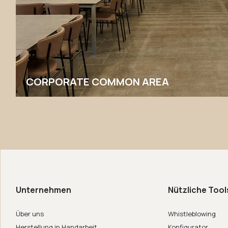
CORPORATE COMMON AREA
 uns
de in Italy
Unternehmen
Nützliche Tool
er
Über uns
Whistleblowing
Herstellung in Handarbeit
Konfigurator