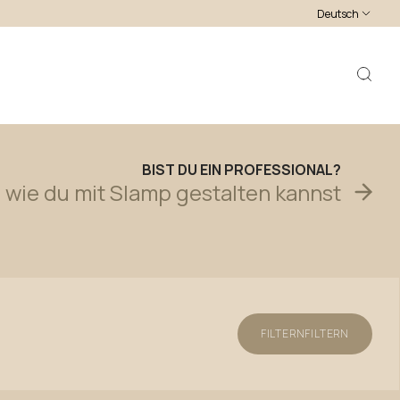
Deutsch
BIST
DU
EIN
PROFESSIONAL?
,
wie
du
mit
Slamp
gestalten
kannst
FILTERN
FILTERN