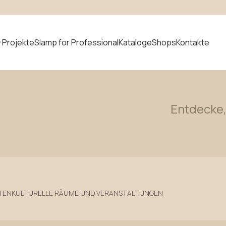
Projekte
Slamp for Professional
Kataloge
Shops
Kontakte
t suchen
Entdecke
Neuheiten
TEN
KULTURELLE RÄUME UND VERANSTALTUNGEN