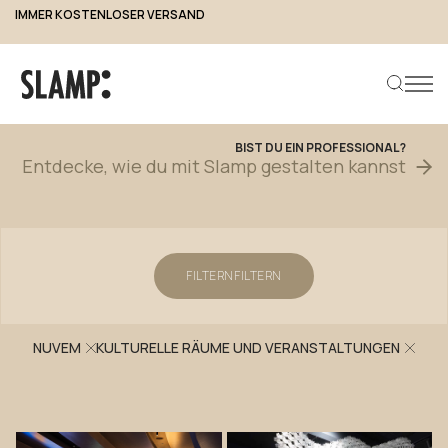
IMMER KOSTENLOSER VERSAND
Projekte
BIST
DU
EIN
PROFESSIONAL?
Entdecke,
wie
du
mit
Slamp
gestalten
kannst
Produkt suchen
FILTERN
FILTERN
NUVEM
KULTURELLE RÄUME UND VERANSTALTUNGEN