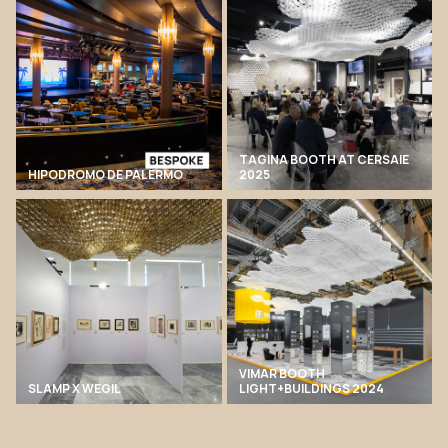
TAGINA BOOTH AT CERSAIE
HIPODROMO DE PALERMO
2025
VIMAR BOOTH
SLAMP X WEGIL
LIGHT+BUILDINGS 2024